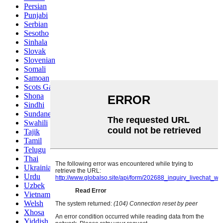
Persian
Punjabi
Serbian
Sesotho
Sinhala
Slovak
Slovenian
Somali
Samoan
Scots Gaelic
Shona
Sindhi
Sundanese
Swahili
Tajik
Tamil
Telugu
Thai
Ukrainian
Urdu
Uzbek
Vietnamese
Welsh
Xhosa
Yiddish