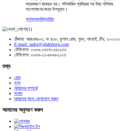
শুভ্রকরণে ব্যবহৃত হয়। পলিমারিক প্রক্রিয়া সহ উচ্চ পলিমার
সংশ্লেষণের জন্য উপযুক্ত।
অনুসন্ধান
বিস্তারিত
ঠিকানা: আরএম৬০৩, নং ৪৫৮, ফুশান রোড, পুডং, সাংহাই, চীন, ২০০১২০
E-mail: sales@shdeborn.com
টেলিফোন: ০০৮৬-১৩৩৭০২৬১১৫৩
টেলিফোন: ০০৮৬-২১-৬৮৯৬২১২৩
তথ্য
হোম
পণ্য
আমাদের সম্পর্কে
সংবাদ
আমাদের সাথে যোগাযোগ করুন
আমাদের অনুসরণ করুন