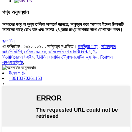
পণ্য অনুসন্ধান
আমাদের পণ্য বা মূল্য তালিকা সম্পর্কে জানতে, অনুগ্রহ করে আপনার ইমেল ঠিকানাটি
আমাদের কাছে রেখে যান এবং আমরা ২৪ ঘন্টার মধ্যে আপনার সাথে যোগাযোগ করব।
জমা দিন
© কপিরাইট - ২০১০-২০২২ : সর্বস্বত্ব সংরক্ষিত।
জনপ্রিয় পণ্য
-
সাইটম্যাপ
এইচপিসিটিপি
,
বেসিক রেড ১৩
,
অতিবেগুনি শোষণকারী বিপি-৪
,
2-
মিথোক্সিবেঞ্জালডিহাইড
,
ইথিলিন ডায়ামিন টেট্রাঅ্যাসেটিক অ্যাসিড
,
টিনোপাল
এনএফডব্লিউ
,
ইমেল পাঠান
+8613370261153
x