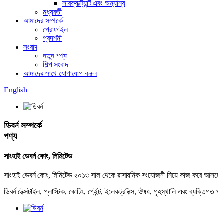
সারফ্যাক্ট্যান্ট এবং অন্যান্য
মধ্যবর্তী
আমাদের সম্পর্কে
প্রোফাইল
প্রদর্শনী
সংবাদ
নতুন পণ্য
শিল্প সংবাদ
আমাদের সাথে যোগাযোগ করুন
English
ডিবর্ন সম্পর্কে
পণ্য
সাংহাই ডেবর্ন কোং, লিমিটেড
সাংহাই ডেবর্ন কোং, লিমিটেড ২০১৩ সাল থেকে রাসায়নিক সংযোজনী নিয়ে কাজ করে আসছে। 
ডিবর্ন টেক্সটাইল, প্লাস্টিক, কোটিং, পেইন্ট, ইলেকট্রনিক্স, ঔষধ, গৃহস্থালি এবং ব্যক্তিগ