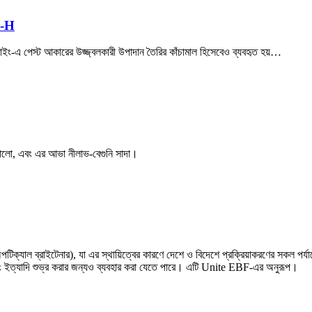
0-H
 ডাইং-এ পেস্ট আকারের উজ্জ্বলকারী উপাদান তৈরির কাঁচামাল হিসেবেও ব্যবহৃত হয়…
া ভালো, এবং এর আভা নীলাভ-বেগুনি সাদা।
্যাল ব্রাইটেনার), যা এর স্থায়িত্বের কারণে দেশে ও বিদেশে প্রক্রিয়াকরণের সকল পর্যায
োটিং ইত্যাদি শুভ্র করার জন্যও ব্যবহার করা যেতে পারে। এটি Unite EBF-এর অনুরূপ।